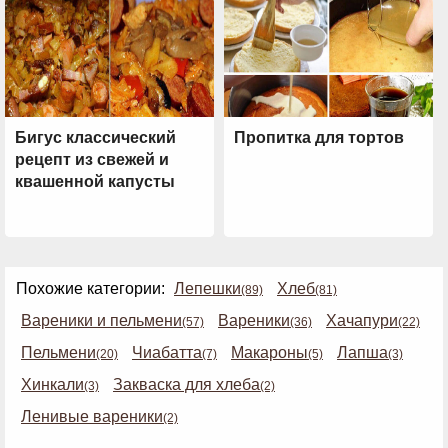
Бигус классический
Пропитка для тортов
рецепт из свежей и
квашенной капусты
Похожие категории:
Лепешки
Хлеб
(89)
(81)
Вареники и пельмени
Вареники
Хачапури
(57)
(36)
(22)
Пельмени
Чиабатта
Макароны
Лапша
(20)
(7)
(5)
(3)
Хинкали
Закваска для хлеба
(3)
(2)
Ленивые вареники
(2)