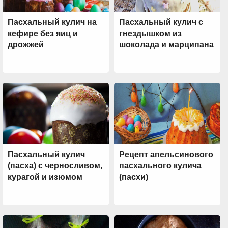
Пасхальный кулич на
Пасхальный кулич с
кефире без яиц и
гнездышком из
дрожжей
шоколада и марципана
Пасхальный кулич
Рецепт апельсинового
(пасха) с черносливом,
пасхального кулича
курагой и изюмом
(пасхи)